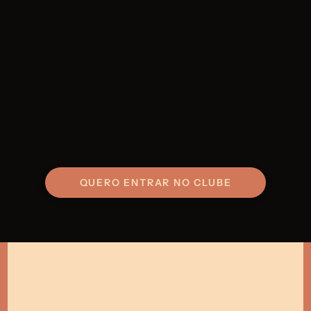
A Divina Comédia, 
de Dante Alighieri, em edição 
1
bilíngue
Livro de bolso com as ilustrações d’
A Divina 
2
Comédia
, por Gustave Doré
3
Retrato 
do autor, por Domenico di Michelle
4
Marca-página 
temático
QUERO ENTRAR NO CLUBE