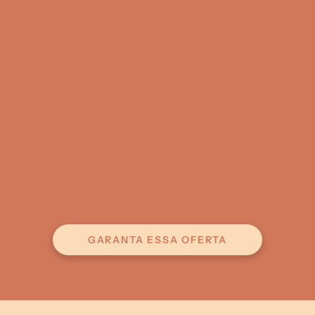
RECEBA SEU BOX
O box anunciado é 
entregue no mês 
seguinte
 ao da assinatura.
MONTE SUA BIBLIOTECA
Receba um 
novo box a cada mês
 e monte 
sua biblioteca de clássicos.
GARANTA ESSA OFERTA