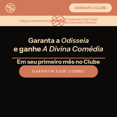
ASSINAR O CLUBE
6º aniversário do Clube
Edição comemorativa
de Literatura Clássica
Garanta a 
Odisseia
e ganhe 
A Divina Comédia
Em seu primeiro mês no Clube
GARANTIR ESSE COMBO