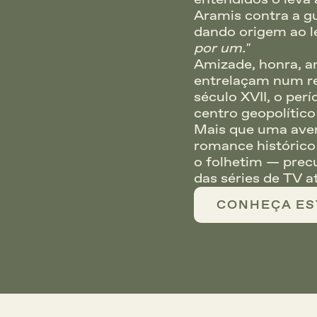
Aramis contra a gu
dando origem ao 
por um."
Amizade, honra, amo
entrelaçam num ret
século XVII, o per
centro geopolítico
Mais que uma avent
romance histórico
o folhetim — precu
das séries de TV a
CONHEÇA ES