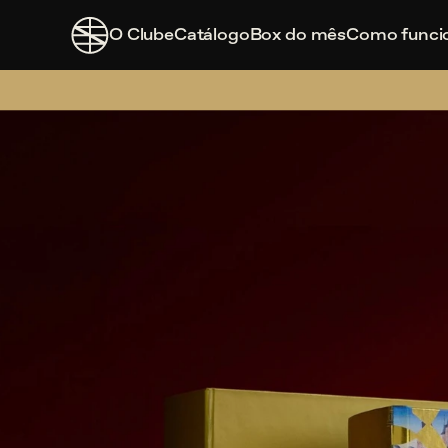
O Clube
Catálogo
Box do mês
Como funci