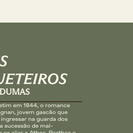
S 
ETEIROS
 DUMAS
etim em 1844, o romance 
gnan, jovem gascão que 
 ingressar na guarda dos 
a sucessão de mal-
 se aliar a Athos, Porthos e 