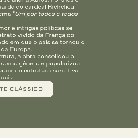
arda do cardeal Richelieu — 
lema 
"
Um por todos e todos 
r e intrigas políticas se 
rato vívido da França do 
íodo em que o país se tornou o 
 da Europa.
ura, a obra consolidou o 
 como gênero e popularizou 
rsor da estrutura narrativa 
tuais
TE CLÁSSICO