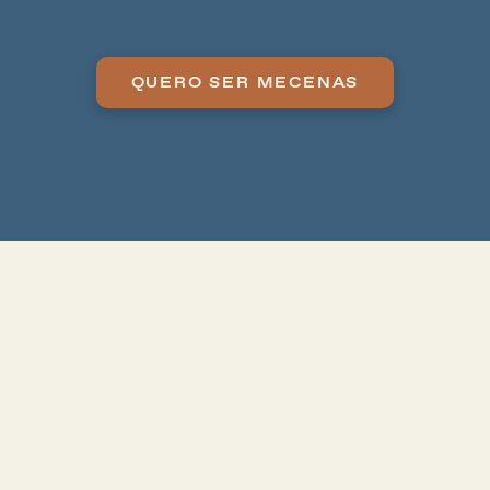
COLONIZADOR DA ISLÂNDIA
4. MARCA-PÁGINA TEMÁTICO
QUERO SER MECENAS