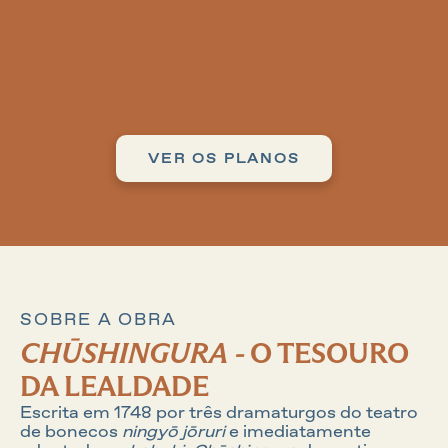
O box anunciado é entregue no mês seguinte ao 
da assinatura.
Com clássicos em edições para deixar de 
herança.
VER OS PLANOS
SOBRE A OBRA
CHŪSHINGURA 
- 
O TESOURO 
DA LEALDADE
Escrita em 1748 por três dramaturgos do teatro 
de bonecos 
ningyō jōruri 
e imediatamente 