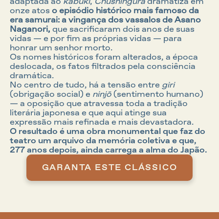
adaptada ao 
kabuki
, 
Chūshingura 
dramatiza em 
onze atos 
o episódio histórico mais famoso da 
era samurai: a vingança dos vassalos de Asano 
Naganori, 
que sacrificaram dois anos de suas 
vidas — e por fim as próprias vidas — para 
honrar um senhor morto.
Os nomes históricos foram alterados, a época 
deslocada, os fatos filtrados pela consciência 
dramática.
No centro de tudo, há a tensão entre 
giri
(obrigação social) e 
ninjō
 (sentimento humano) 
— a oposição que atravessa toda a tradição 
literária japonesa e que aqui atinge sua 
expressão mais refinada e mais devastadora.
O resultado é uma obra monumental que faz do 
teatro um arquivo da memória coletiva e que, 
277 anos depois, ainda carrega a alma do Japão.
GARANTA ESTE CLÁSSICO