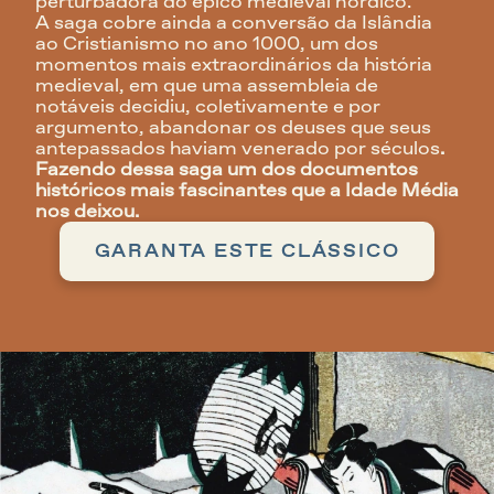
perturbadora do épico medieval nórdico.
A saga cobre ainda a conversão da Islândia 
ao Cristianismo no ano 1000, um dos 
momentos mais extraordinários da história 
medieval, em que uma assembleia de 
notáveis decidiu, coletivamente e por 
argumento, abandonar os deuses que seus 
antepassados haviam venerado por séculos
. 
Fazendo dessa saga um dos documentos 
históricos mais fascinantes que a Idade Média 
nos deixou.
GARANTA ESTE CLÁSSICO