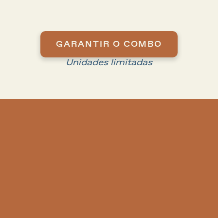
tramas de múltiplas gerações e um senso 
trágico de destino.
GARANTIR O COMBO
Unidades limitadas
Escolha seu plano, assine e torne-se membro.