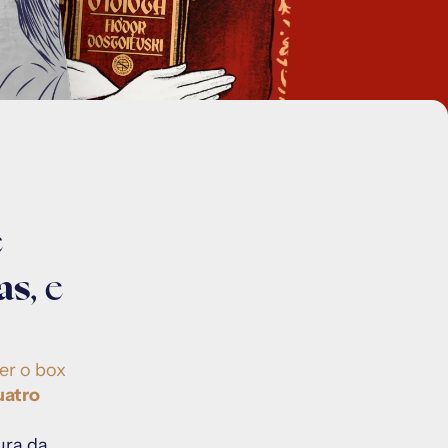
 
as
, e 
r o box 
atro 
ura da 