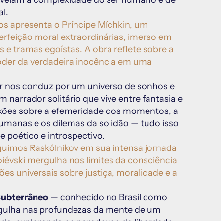
revelam a complexidade do ser humano e de 
al.
os apresenta o Príncipe Míchkin, um 
rfeição moral extraordinárias, imerso em 
 tramas egoístas. A obra reflete sobre a 
poder da verdadeira inocência em uma 
or nos conduz por um universo de sonhos e 
narrador solitário que vive entre fantasia e 
lexões sobre a efemeridade dos momentos, a 
umanas e os dilemas da solidão — tudo isso 
poético e introspectivo.
guimos Raskólnikov em sua intensa jornada 
iévski mergulha nos limites da consciência 
 universais sobre justiça, moralidade e a 
Subterrâneo
 — conhecido no Brasil como 
gulha nas profundezas da mente de um 