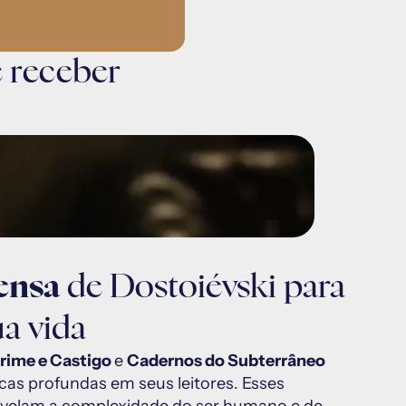
e receber 
ensa
 de Dostoiévski para 
a vida
Crime e Castigo 
e 
Cadernos do Subterrâneo
as profundas em seus leitores. Esses 