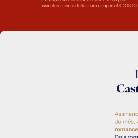
assinaturas anuais feitas com o cupom 4XDOSTO.
Cas
Assinand
do mês, 
romances
Dois rom