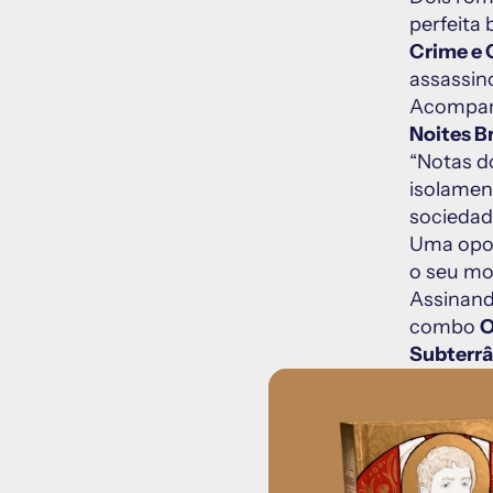
Crime e 
assassin
Noites B
“Notas d
isolamen
sociedad
Uma opor
o seu mo
Assinand
combo 
O
Subterrâ