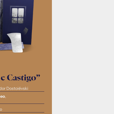
e Castigo”
dor Dostoiévski
neo
, 
co