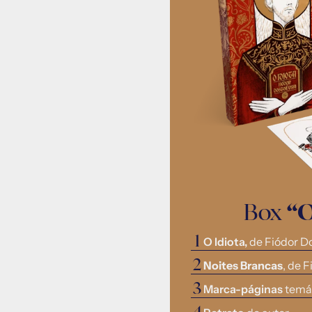
Box 
“O
1
O Idiota, 
de Fiódor D
2
Noites Brancas
, de 
3
Marca-páginas 
temá