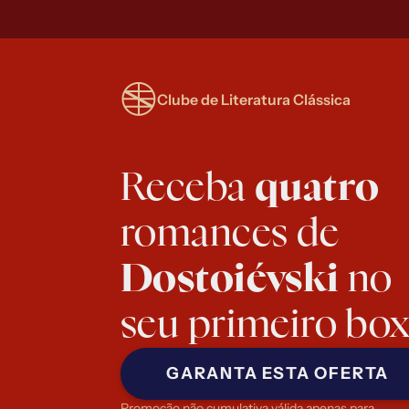
Clube de Literatura Clássica
Receba 
quatro
romances de
Dostoiévski
 no
seu primeiro bo
GARANTA ESTA OFERTA
Promoção não cumulativa válida apenas para 