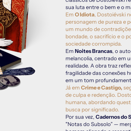
clássicos de Dostoiévski 
sua luta entre o bem e o m
Em 
O Idiota
, Dostoiévski n
personagem de pureza e pe
um mundo de contradições e
bondade, o sacrifício e o 
sociedade corrompida.
Em 
Noites Brancas
, o aut
melancolia, centrado em um 
realidade. A obra traz ref
fragilidade das conexões h
em um tom profundamente 
Já em 
Crime e Castigo,
 se
de culpa e redenção. Dosto
humana, abordando questões
busca por significado.
Por sua vez, 
Cadernos do 
"Notas do Subsolo” — mer