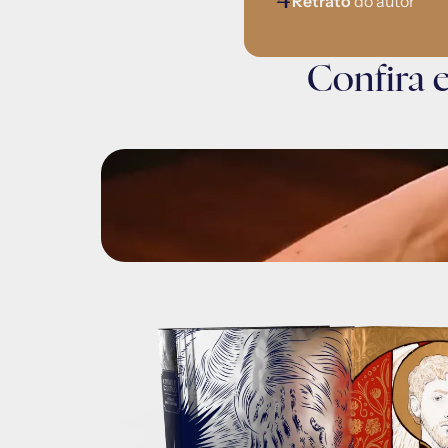
4
Retrato 
do autor
Confira 