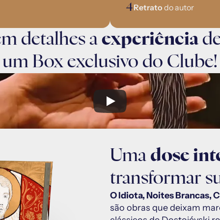
4
Retrato 
do autor
em detalhes a 
experiência
 d
um Box exclusivo do Clube!
Uma 
dose int
transformar su
O Idiota, Noites Brancas, 
são obras que deixam marc