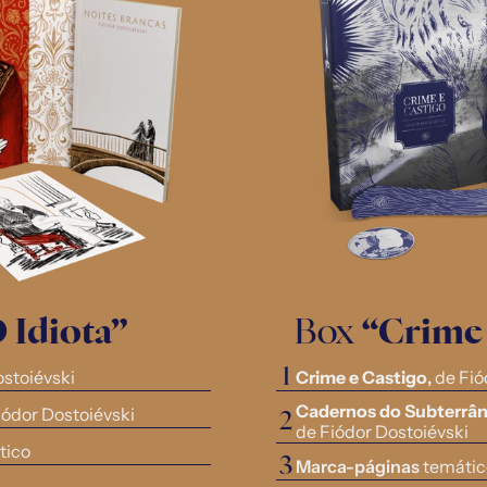
 Idiota”
Box 
“Crime 
1
ostoiévski
Crime e Castigo
, 
de Fió
Cadernos do Subterrâ
Fiódor Dostoiévski
2
de Fiódor Dostoiévski 
tico
3
Marca-páginas 
temáti