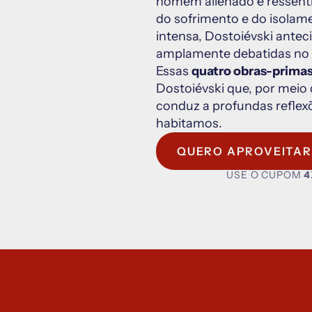
homem alienado e ressenti
do sofrimento e do isolame
intensa, Dostoiévski antec
amplamente debatidas no 
Essas 
quatro obras-prima
Dostoiévski que, por meio
conduz a profundas reflex
habitamos.
QUERO APROVEITA
USE O CUPOM
 