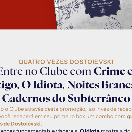
QUATRO VEZES DOSTOIÉVSKI
Entre no Clube com 
Crime e
tigo
, 
O Idiota
, 
Noites Branc
Cadernos do Subterrâneo
o o Clube através desta promoção,  ao invés de recebe
você receberá em seu primeiro box um combo com 
qu
 de Dostoiévski.
ances fundamentais e viscerais. 
O Idiota
 mostra a fig