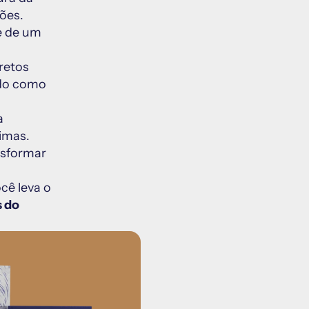
perfeita beleza moral em meio a um mundo cheio de contradições. 
e de um 
Acompanhando esses dois romances, você ainda recebe os livretos 
o como 
 
timas.
sformar 
ocê leva o 
 do 