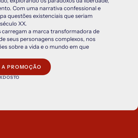
do, explorando os paradoxos da liberdade, 
nto. Com uma narrativa confessional e 
ipa questões existenciais que seriam 
século XX.
s
 carregam a marca transformadora de 
 de seus personagens complexos, nos 
ões sobre a vida e o mundo em que 
R A PROMOÇÃO
4XDOSTO