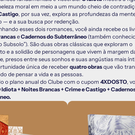
Castigo
, por sua vez, explora as profundezas da ment
o — e a sua busca por redenção.
rancas
 e
 Cadernos do Subterrâneo 
(também conhecid
o Subsolo”). São
duas obras clássicas que exploram o 
to e a solidão de personagens que vivem à margem da
e, presos entre seus sonhos e suas angústias mais ín
tunidade única de receber 
quatro obras
 que vão tran
do de pensar a vida e as pessoas.
o o plano anual do Clube com o cupom 
4XDOSTO
, v
 Idiota + Noites Brancas + Crime e Castigo + Cadernos
neo.