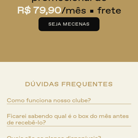
R$ 79,90
/mês + frete
SEJA MECENAS
DÚVIDAS FREQUENTES
Como funciona nosso clube?
Ficarei sabendo qual é o box do mês antes 
de recebê-lo?