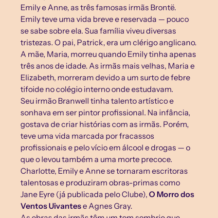
Emily e Anne, as três famosas irmãs Brontë.
Emily teve uma vida breve e reservada — pouco 
se sabe sobre ela. Sua família viveu diversas 
tristezas. O pai, Patrick, era um clérigo anglicano. 
A mãe, Maria, morreu quando Emily tinha apenas 
três anos de idade. As irmãs mais velhas, Maria e 
Elizabeth, morreram devido a um surto de febre 
tifoide no colégio interno onde estudavam.
Seu irmão Branwell tinha talento artístico e 
sonhava em ser pintor profissional. Na infância, 
gostava de criar histórias com as irmãs. Porém, 
teve uma vida marcada por fracassos 
profissionais e pelo vício em álcool e drogas — o 
que o levou também a uma morte precoce.
Charlotte, Emily e Anne se tornaram escritoras 
talentosas e produziram obras-primas como 
Jane Eyre (já publicada pelo Clube), 
O Morro dos 
Ventos Uivantes
 e Agnes Gray.
As obras das irmãs têm um tom sombrio que 