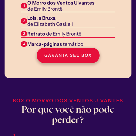
O Morro dos Ventos Uivantes
,
1
de Emily Brontë
Lois, a Bruxa
, 
2
de Elizabeth Gaskell
Retrato
 de Emily Brontë
3
Marca-páginas
 temático
4
GARANTA SEU BOX
BOX O MORRO DOS VENTOS UIVANTES
Por que você não pode 
perder?