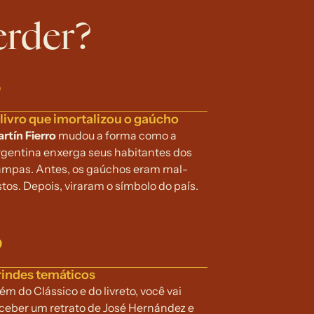
erder?
3
livro que imortalizou o gaúcho
rtín Fierro 
mudou a forma como a 
gentina enxerga seus habitantes dos 
mpas. Antes, os gaúchos eram mal-
stos. Depois, viraram o símbolo do país.
6
rindes temáticos
ém do Clássico e do livreto, você vai 
ceber um retrato de José Hernández e 