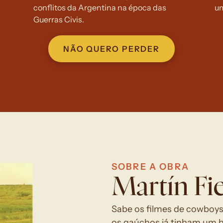
conflitos da Argentina na época das 
um
Guerras Civis.
NÃO QUERO PERDER
SOBRE A OBRA
Martín Fi
Sabe os filmes de cowboys,
os gaúchos já tinham um her