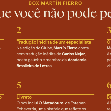
BOX MARTÍN FIERRO
ue você não pode p
2
Tradução inédita de um especialista
O 
 
Na edição do Clube, 
Martín Fierro
 conta 
Ma
com tradução inédita de 
Carlos Nejar
, 
Ar
poeta gaúcho e membro da 
Academia 
pa
Brasileira de Letras
.
vi
5
o
Livreto
B
O box inclui 
O Matadouro
, de Esteban 
Al
Echeverría, uma história que reflete os 
re