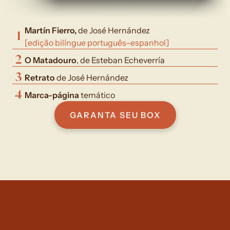
Martín Fierro, 
de José Hernández
1
[edição bilíngue português–espanhol]
2
O Matadouro
, de Esteban Echeverría
3
Retrato 
de José Hernández
4
Marca-página
 temático
GARANTA SEU BOX