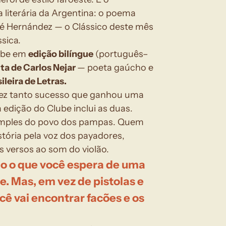
 literária da Argentina: o poema 
sé Hernández — o Clássico deste mês 
sica.
ube em 
edição bilíngue
 (português–
ta de Carlos Nejar 
— poeta gaúcho e 
leira de Letras.
 fez tanto sucesso que ganhou uma 
edição do Clube inclui as duas.
imples do povo dos pampas. Quem 
stória pela voz dos payadores, 
 versos ao som do violão.
o o que você espera de uma 
e. Mas, em vez de pistolas e 
cê vai encontrar facões e os 