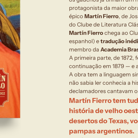
protagonista da maior obra
épico 
Martín Fierro
, de Jo
do Clube de Literatura Clás
Martín Fierro
 chega ao Cl
espanhol) e 
tradução inédi
membro da 
Academia Brasi
A primeira parte, de 1872,
continuação em 1879 — e a 
A obra tem a linguagem s
não sabia ler conhecia a hi
declamadores cantavam os
Martín Fierro tem tud
história de velho oest
desertos do Texas, vo
pampas argentinos.