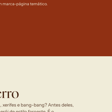
 marca-página temático.
erro
 xerifes e bang-bang? Antes deles, 
ói de estilo faroeste. É o 